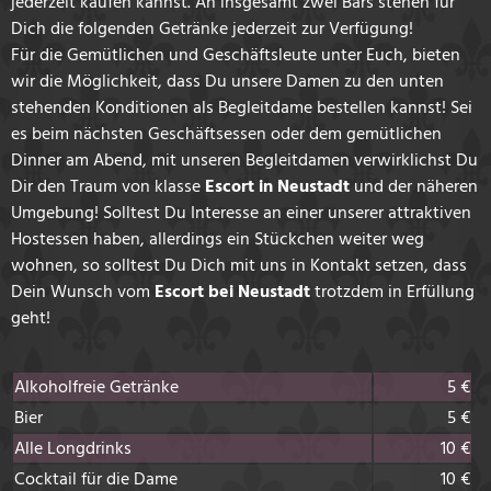
jederzeit kaufen kannst. An insgesamt zwei Bars stehen für
Dich die folgenden Getränke jederzeit zur Verfügung!
Für die Gemütlichen und Geschäftsleute unter Euch, bieten
wir die Möglichkeit, dass Du unsere Damen zu den unten
stehenden Konditionen als Begleitdame bestellen kannst! Sei
es beim nächsten Geschäftsessen oder dem gemütlichen
Dinner am Abend, mit unseren Begleitdamen verwirklichst Du
Dir den Traum von klasse
Escort in Neustadt
und der näheren
Umgebung! Solltest Du Interesse an einer unserer attraktiven
Hostessen haben, allerdings ein Stückchen weiter weg
wohnen, so solltest Du Dich mit uns in Kontakt setzen, dass
Dein Wunsch vom
Escort bei Neustadt
trotzdem in Erfüllung
geht!
Alkoholfreie Getränke
5 €
Bier
5 €
Alle Longdrinks
10 €
Cocktail für die Dame
10 €